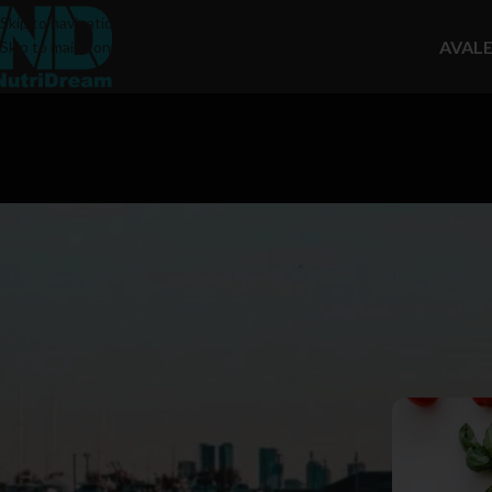
Skip to navigation
AVAL
Skip to main content
RUBRIIGID
B-vitamiin
(3)
Biotiin
(2)
C-vitamiin
(4)
D-vitamiin
(5)
Foolhape
(1)