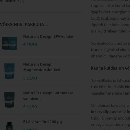
Seedimine
(1)
tegutsemise korral ka
igapäevast energiat, 
1500 kcal. Sage nähtus
VÕIKS HUVI PAKKUDA…
lõppeb ülesöömishoog
alla, kuid hiljem tuleb
Nature´s Design SPA kombo
Nälgimine kahjustab pa
€
19,90
Kuna nälgimisel piira
ühendid. Inimene võib
Nature´s Design
Kas ja kuidas on v
Magneesiumihelbed
€
11,90
Tervislikuks ja jätkus
tule kiire, kuid võib 
kaalulangetamise tem
Nature´s Design Surnumere
vannisool
On olemas ka osaline 
€
11,90
intervallpaast ehk i
tundi. Söömisperioodi
B12-vitamiin 1000 µg
energia vajaduse ning
€
14,78