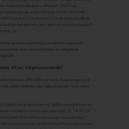
ikke funktsioonide jaoks vähemalt 1200 kcal
segi kaalulangetaja peaks toiduga saama vähemalt
 1000 kcal, kuid antud meetod ei ole jätkusuutlik ja
o kaalulangetamiseks, kus alguses võetakse kaalust
d enne oli.
tamiine-ja mineraalaineid ja seedimine aeglustub.
a hormoonid, sest need mõlemad on valgulised
 hapraks.
amise või nn. nälgimismeetodit?
ži vähendatakse 200-300 kcal võrra. Kaalulangetus ei
velt, mitte vedeliku ega valkude arvelt. Just sellist
ist kahjustav ja ekstreemne. Sellise meetodi nimi on
äevas hoitakse söömisvaba pausi kas 12, 14 või 16
anism peab siiski kätte saama kogu oma päevase
aitab kaasa paremale seedimisele, keha jõuab puhata,