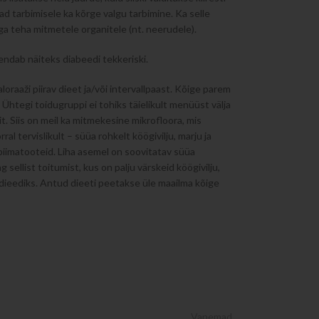
d tarbimisele ka kõrge valgu tarbimine. Ka selle
iga teha mitmetele organitele (nt. neerudele).
ndab näiteks diabeedi tekkeriski.
oraaži piirav dieet ja/või intervallpaast. Kõige parem
Ühtegi toidugruppi ei tohiks täielikult menüüst välja
t. Siis on meil ka mitmekesine mikrofloora, mis
tervislikult – süüa rohkelt köögivilju, marju ja
d piimatooteid. Liha asemel on soovitatav süüa
ellist toitumist, kus on palju värskeid köögivilju,
 dieediks. Antud dieeti peetakse üle maailma kõige
Vanemad