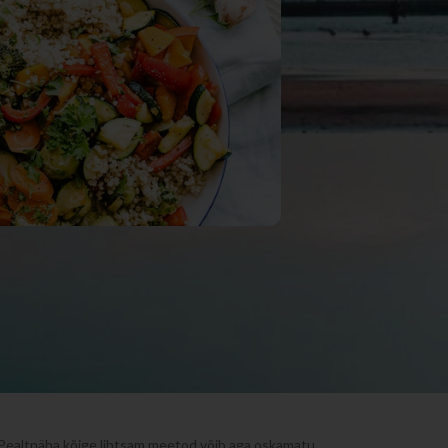
 vaevarikkaks ja konarlikuks. Esimene mõte, mis
 populaarsemate dieetide kohta ning hakkavad neid
sime läbi nende plussid ja miinused.
s. Pealtnäha kõige lihtsam meetod võib aga oskamatu