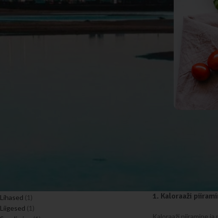
Immuunsüsteem
(2)
Kiudained
(4)
Kogemuslood
(1)
Lihased ja liigesed
(5)
Magneesium
(5)
NutriSlim
(2)
Omega-3-rasvhapped
(1)
Probiootikumid
(4)
Raud
(4)
SPA tooted
(2)
Sport
(5)
Tervis ja elustiil
(8)
Teejuht dieet
Tsink
(5)
Uni
(4)
Suvekuude lähenedes v
reeglina tekib, on se
järgemööda läbi katse
Kiudained
(1)
1.
Kaloraaži piirami
Lihased
(1)
Liigesed
(1)
Kaloraaži piiramine j