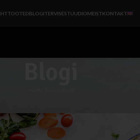
EHT
TOOTED
BLOGI
TERVISESTUUDIO
MEIST
KONTAKT
Blogi
Avaleht
Tervis ja elustiil
TERVIS JA ELUSTIIL
Teejuht dieetide maail