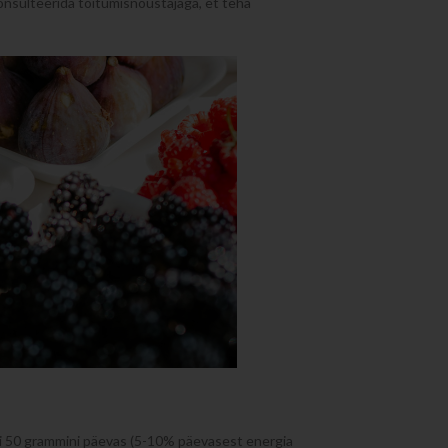
konsulteerida toitumisnõustajaga, et teha
i 50 grammini päevas (5-10% päevasest energia