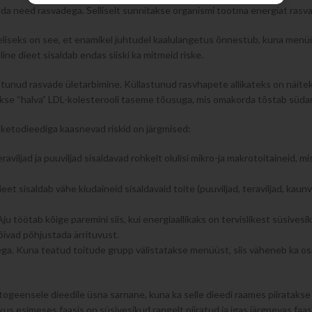
ada need rasvadega. Selliselt sunnitakse organismi tootma energiat rasva
iseks on see, et enamikel juhtudel kaalulangetus õnnestub, kuna menüüs
line dieet sisaldab endas siiski ka mitmeid riske.
stunud rasvade ületarbimine. Küllastunud rasvhapete allikateks on näitek
akse “halva” LDL-kolesterooli taseme tõusuga, mis omakorda tõstab süd
ketodieediga kaasnevad riskid on järgmised:
aviljad ja puuviljad sisaldavad rohkelt olulisi mikro-ja makrotoitaineid,
et sisaldab vähe kiudaineid sisaldavaid toite (puuviljad, teraviljad, kaunv
ju töötab kõige paremini siis, kui energiaallikaks on tervislikest süsive
õivad põhjustada ärrituvust.
ga. Kuna teatud toitude grupp välistatakse menüüst, siis väheneb ka 
togeensele dieedile üsna sarnane, kuna ka selle dieedi raames piiratakse
kus esimeses faasis on süsivesikud rangelt piiratud ja igas järgnevas faasis