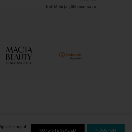
NutriSlim ja glükomannaan
lõpsates nupul
KÜPSISTE SEADED
NÕUSTUN