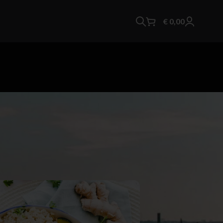
€
0,00
mas