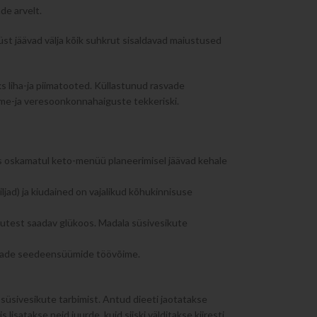
de arvelt.
t jäävad välja kõik suhkrut sisaldavad maiustused
s liha-ja piimatooted. Küllastunud rasvade
ame-ja veresoonkonnahaiguste tekkeriski.
 mis oskamatul keto-menüü planeerimisel jäävad kehale
iljad) ja kiudained on vajalikud kõhukinnisuse
sikutest saadav glükoos. Madala süsivesikute
osade seedeensüümide töövõime.
 süsivesikute tarbimist. Antud dieeti jaotatakse
 lisatakse neid juurde, kuid siiski välditakse kiiresti