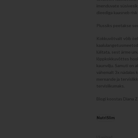
imenduvate süsivesiku
dieediga kaasneb risk 
Plussiks peetakse se
Kokkuvõtvalt võib öeld
kaalulangetusmeetod o
lülitata, sest ärme un
lõppkokkuvõttes hooli
kaunvilju. Samuti on a
vähemalt 3x nädalas k
mereande ja tervislik
tervislikumaks.
Blogi koostas Diana 
NutriSlim
Uuemad