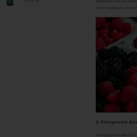
tegeleda detoksikatsi
intervaalpaastu korre
2. Ketogeenne diee
Ketogeense ehk lihts