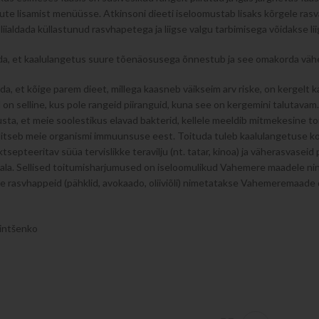
te lisamist menüüsse. Atkinsoni dieeti iseloomustab lisaks kõrgele rasva
liialdada küllastunud rasvhapetega ja liigse valgu tarbimisega võidakse li
da, et kaalulangetus suure tõenäosusega õnnestub ja see omakorda vähe
a, et kõige parem dieet, millega kaasneb väikseim arv riske, on kergelt kal
n selline, kus pole rangeid piiranguid, kuna see on kergemini talutavam. 
usta, et meie soolestikus elavad bakterid, kellele meeldib mitmekesine toi
tseb meie organismi immuunsuse eest. Toituda tuleb kaalulangetuse korral 
ktsepteeritav süüa tervislikke teravilju (nt. tatar, kinoa) ja väherasvasei
ala. Sellised toitumisharjumused on iseloomulikud Vahemere maadele ning s
ke rasvhappeid (pähklid, avokaado, oliiviõli) nimetatakse Vahemeremaade
Zintšenko