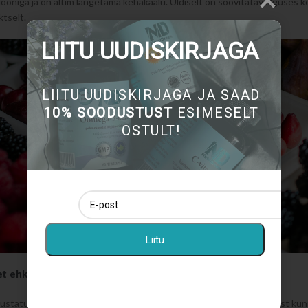
ooniga ja on altim langetama kehakaalu. Üldiselt on soovitatav alguses 
ktselt.
LIITU UUDISKIRJAGA
LIITU UUDISKIRJAGA JA SAAD
10% SOODUSTUST
ESIMESELT
OSTULT!
Liitu
t ehk süsivesikuvaene dieet
ustatult ketodieedi põhimõtte on vähendada süsivesikute tarbimist kun