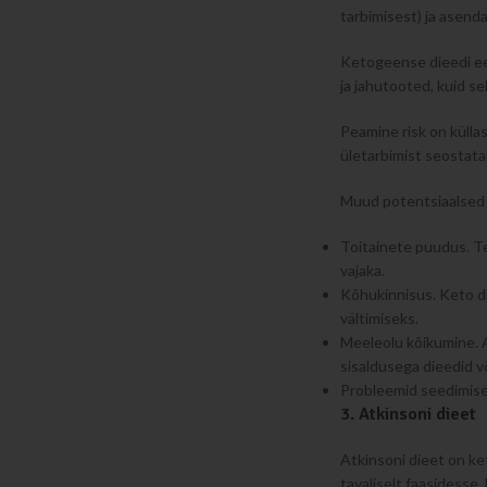
tarbimisest) ja asend
Ketogeense dieedi eel
ja jahutooted, kuid sel
Peamine risk on külla
ületarbimist seostat
Muud potentsiaalsed 
Toitainete puudus. Ter
vajaka.
Kõhukinnisus. Keto die
vältimiseks.
Meeleolu kõikumine. A
sisaldusega dieedid v
Probleemid seedimise
3. Atkinsoni dieet
Atkinsoni dieet on ke
tavaliselt faasidesse, 