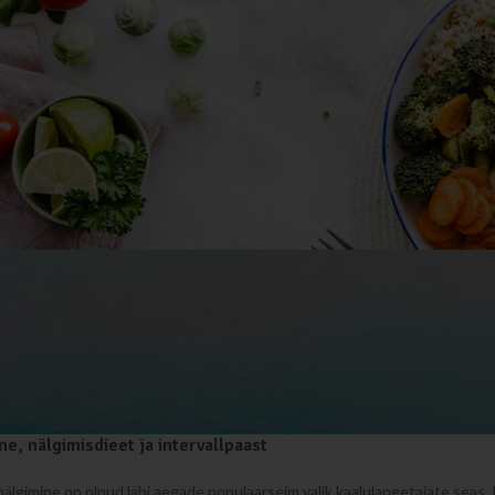
ide maailmas
õtavad paljud ette kaalulangetusteekonna, mis kujuneb nii mõnegi jaoks
e, et kaalust alla võtmiseks peab vähem sööma. Mõned otsivad aga infot
tama. Annamegi siinkohal ülevaate populaarsematest dieetidest ja analüü
ne, nälgimisdieet ja intervallpaast
a nälgimine on olnud läbi aegade populaarseim valik kaalulangetajate sea