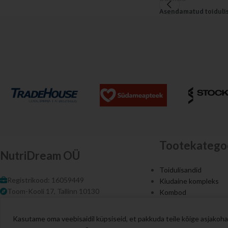
Asendamatud toidulis
Tootekatego
NutriDream OÜ
Toidulisandid
Registrikood: 16059449
Kiudaine kompleks
Toom-Kooli 17, Tallinn 10130
Kombod
E-post: info@nutridream.ee
Be More
Kasutame oma veebisaidil küpsiseid, et pakkuda teile kõige asjakoha