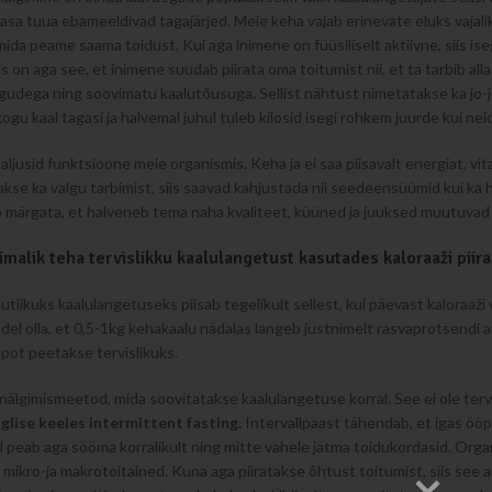
asa tuua ebameeldivad tagajärjed. Meie keha vajab erinevate eluks vajal
mida peame saama toidust. Kui aga inimene on füüsiliselt aktiivne, siis i
 on aga see, et inimene suudab piirata oma toitumist nii, et ta tarbib alla
udega ning soovimatu kaalutõusuga. Sellist nähtust nimetatakse ka jo-j
 kogu kaal tagasi ja halvemal juhul tuleb kilosid isegi rohkem juurde kui nei
ljusid funktsioone meie organismis. Keha ja ei saa piisavalt energiat, vi
takse ka valgu tarbimist, siis saavad kahjustada nii seedeensüümid kui k
 märgata, et halveneb tema naha kvaliteet, küüned ja juuksed muutuvad
õimalik teha tervislikku kaalulangetust kasutades kaloraaži piir
uutlikuks kaalulangetuseks piisab tegelikult sellest, kui päevast kaloraa
kindel olla, et 0,5-1kg kehakaalu nädalas langeb justnimelt rasvaprotsendi ar
pot peetakse tervislikuks.
nälgimismeetod, mida soovitatakse kaalulangetuse korral. See ei ole terv
nglise keeles intermittent fasting.
Intervallpaast tähendab, et igas ööp
l peab aga sööma korralikult ning mitte vahele jätma toidukordasid. Org
 mikro-ja makrotoitained. Kuna aga piiratakse õhtust toitumist, siis see 